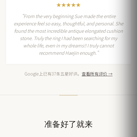
★★★★★
"From the very beginning Sue made the entire
experience feel so easy, thoughtful, and personal. She
found the most incredible antique elongated cushion
stone. Truly the ring I had been searching for my
whole life, even in my dreams!! I truly cannot
recommend Haejin enough."
Google上已有37条五星好评。
查看所有评价 →
准备好了就来