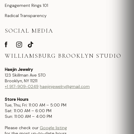
Engagement Rings 101
Radical Transparency
SOCIAL MEDIA
WILLIAMSBURG BROOKLYN STUDIO
Haejin Jewelry
123 Skillman Ave STO
Brooklyn, NY 11211
+1 917-909-0249
haejinjewelry@gmail.com
Store Hours
Tue, Thu, Fri: 11:00 AM – 5:00 PM
Sat: 11:00 AM – 6:00 PM
Sun: 11:00 AM – 4:00 PM
Please check our
Google listing
for the most up-to-date hours.