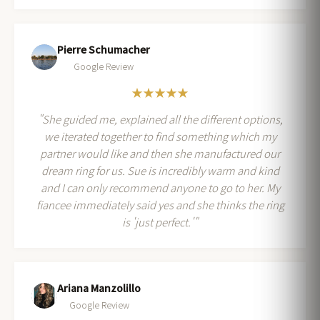
Pierre Schumacher
Google Review
★★★★★
"She guided me, explained all the different options,
we iterated together to find something which my
partner would like and then she manufactured our
dream ring for us. Sue is incredibly warm and kind
and I can only recommend anyone to go to her. My
fiancee immediately said yes and she thinks the ring
is 'just perfect.'"
Ariana Manzolillo
Google Review