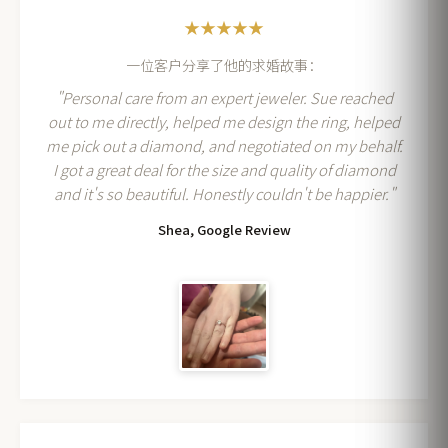
★★★★★
一位客户分享了他的求婚故事：
"Personal care from an expert jeweler. Sue reached
out to me directly, helped me design the ring, helped
me pick out a diamond, and negotiated on my behalf.
I got a great deal for the size and quality of diamond
and it's so beautiful. Honestly couldn't be happier."
Shea, Google Review