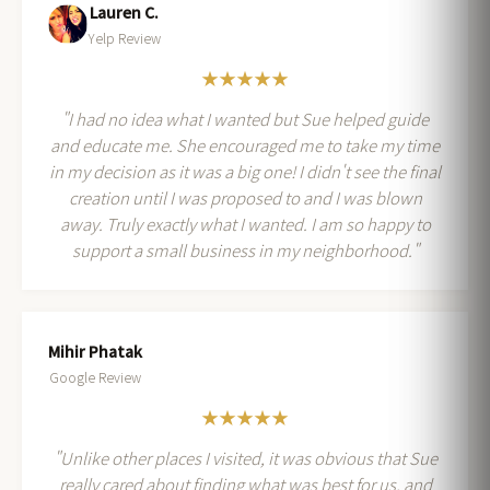
Lauren C.
Yelp Review
★★★★★
"I had no idea what I wanted but Sue helped guide
and educate me. She encouraged me to take my time
in my decision as it was a big one! I didn't see the final
creation until I was proposed to and I was blown
away. Truly exactly what I wanted. I am so happy to
support a small business in my neighborhood."
Mihir Phatak
Google Review
★★★★★
"Unlike other places I visited, it was obvious that Sue
really cared about finding what was best for us, and