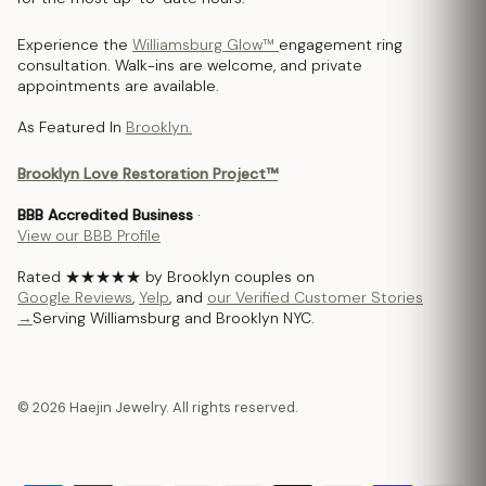
Experience the
Williamsburg Glow™
engagement ring
consultation. Walk-ins are welcome, and private
appointments are available.
As Featured In
Brooklyn.
Brooklyn Love Restoration Project™
BBB Accredited Business
·
View our BBB Profile
Rated ★★★★★ by Brooklyn couples on
Google Reviews
,
Yelp
, and
our Verified Customer Stories
→
Serving Williamsburg and Brooklyn NYC.
© 2026 Haejin Jewelry. All rights reserved.