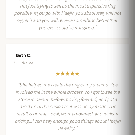
not just trying to sell us the most expensive ring
possible. If you go with Haejin you absolutely will not
regret it and you will receive something better than
you ever could've imagined."
Beth C.
Yelp Review
★★★★★
"She helped me create the ring of my dreams. Sue
involved me in the whole process, so I got to see the
stone in person before moving forward, and got a
mockup of the design as it was being made. The
result is unreal. Local, woman-owned, and realistic
pricing...I can't say enough good things about Haejin
Jewelry."